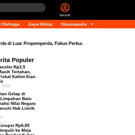
MASUK
Olahraga
Gaya Hidup
Klausapedia
di Luar Propemperda, Fokus Perkuat PAD dan Penyesuaian Org
rita Populer
ansfer Rp2,5
 Masih Tertahan,
iskal Kaltim Kian
it
, 2026
tan Gelap di
 Limpahan Batu
alisi Nilai Negara
enuhi Hak Listrik
26
orupsi Rp6,85
Bergulir ke Meja