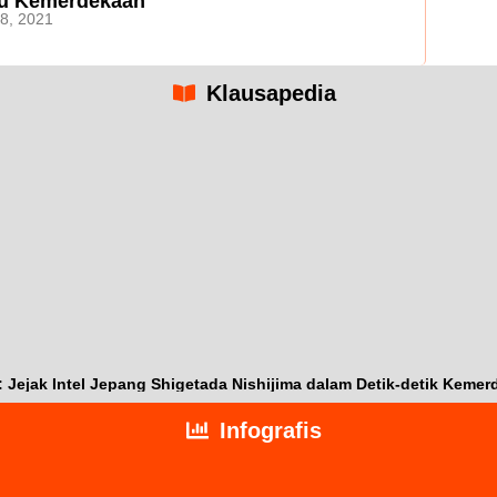
u Kemerdekaan
8, 2021
Klausapedia
ejak Intel Jepang Shigetada Nishijima dalam Detik-detik Kemer
Infografis