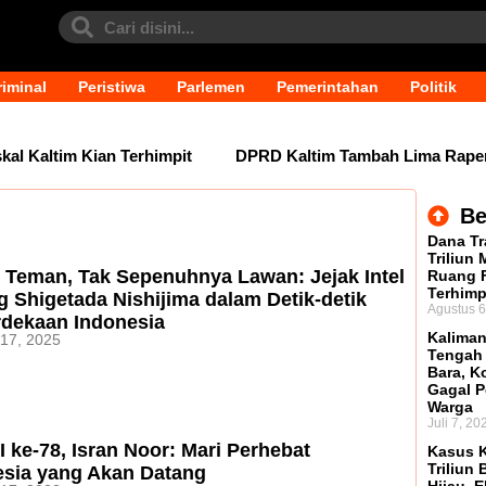
iminal
Peristiwa
Parlemen
Pemerintahan
Politik
l Kaltim Kian Terhimpit
DPRD Kaltim Tambah Lima Raperda 
Be
Dana Tr
Triliun
 Teman, Tak Sepenuhnya Lawan: Jejak Intel
Ruang F
Terhimp
 Shigetada Nishijima dalam Detik-detik
Agustus 6
dekaan Indonesia
Kaliman
 17, 2025
Tengah
Bara, Ko
Gagal P
Warga
Juli 7, 20
 ke-78, Isran Noor: Mari Perhebat
Kasus K
Triliun 
esia yang Akan Datang