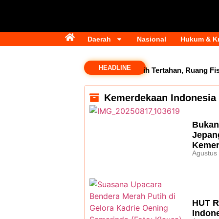
Daerah
Nasional
Hukum & Kr
HEADLINE
Dana Transfer Rp2,5 Triliun Masih Tertahan, Ruang Fiska
Kemerdekaan Indonesia
Bukan
Jepang
Kemer
Agustus
HUT RI
Indon