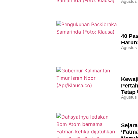
Agustus
40 Pa
Harun
Agustus
Kewaji
Perta
Tetap
Agustus
Sejar
‘Fatm