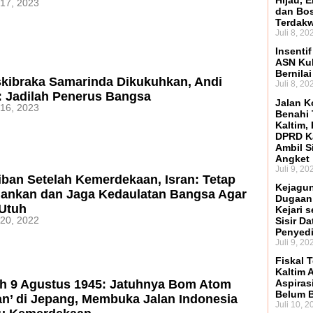
Hijau, 
 17, 2023
dan Bo
Terdak
Juli 8, 20
Insenti
ASN Kuk
Bernilai
skibraka Samarinda Dikukuhkan, Andi
Juli 8, 20
: Jadilah Penerus Bangsa
Jalan K
 16, 2023
Benahi 
Kaltim,
DPRD Ka
Ambil S
Angket
Juli 9, 20
ban Setelah Kemerdekaan, Isran: Tetap
Kejagun
hankan dan Jaga Kedaulatan Bangsa Agar
Dugaan
 Utuh
Kejari s
 20, 2022
Sisir D
Penyed
Juli 9, 20
Fiskal 
Kaltim 
ah 9 Agustus 1945: Jatuhnya Bom Atom
Aspiras
Belum B
an’ di Jepang, Membuka Jalan Indonesia
Juli 10, 2