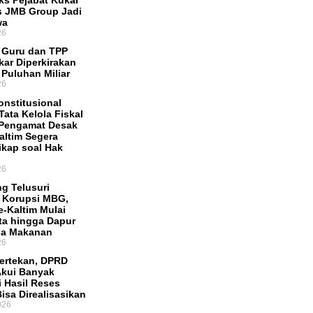
Eks Pejabat Kukar
s JMB Group Jadi
wa
26
f Guru dan TPP
ar Diperkirakan
 Puluhan Miliar
26
onstitusional
Tata Kelola Fiskal
 Pengamat Desak
ltim Segera
ikap soal Hak
26
g Telusuri
 Korupsi MBG,
e-Kaltim Mulai
ata hingga Dapur
ia Makanan
26
Tertekan, DPRD
Akui Banyak
i Hasil Reses
isa Direalisasikan
026