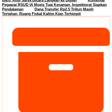
Baru, Andi Satya Bicara Langkah ke Depan
Komentar
Pegawai RSUD IA Moeis Tuai Kecaman, Inspektorat Siapkan
Pendalaman
Dana Transfer Rp2,5 Triliun Masih
Tertahan, Ruang Fiskal Kaltim Kian Terhimpit