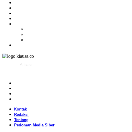
Olahraga
Gaya Hidup
Parlemen
Pemerintahan
Klausapedia
Budaya
Sejarah
Infografis
Advertorial
Afiliasi :
Kontak
Redaksi
Tentang
Pedoman Media Siber
Kontak
Redaksi
Tentang
Pedoman Media Siber