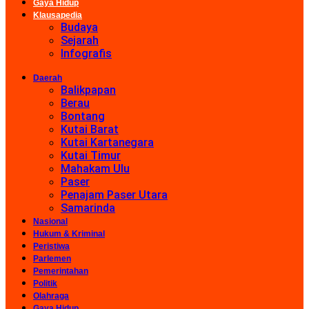
Gaya Hidup
Klausapedia
Budaya
Sejarah
Infografis
Daerah
Balikpapan
Berau
Bontang
Kutai Barat
Kutai Kartanegara
Kutai Timur
Mahakam Ulu
Paser
Penajam Paser Utara
Samarinda
Nasional
Hukum & Kriminal
Peristiwa
Parlemen
Pemerintahan
Politik
Olahraga
Gaya Hidup