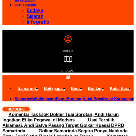
Klausapedia
Budaya
Sejarah
Infografis
MASUK
JELAJAHI
Samarinda
Balikpapan
Berau
Bontang
Kutai Barat
Samarinda
Balikpapan
Berau
Bontang
Kutai Barat
Kutai Kartanegar
HEADLINE
Komentar Tak Elok Dokter Tuai Sorotan, Andi Harun
Ingatkan Etika Pegawai di Medsos
Usai Terpilih
Aklamasi, Andi Satya Pasang Target Golkar Kuasai DPRD
Samarinda
Golkar Samarinda Segera Punya Nahkoda