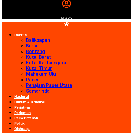
MASUK
Daerah
Balikpapan
Berau
Bontang
Kutai Barat
Kutai Kartanegara
Kutai Timur
Mahakam Ulu
Paser
Penajam Paser Utara
Samarinda
Nasional
Hukum & Kriminal
Peristiwa
Parlemen
Pemerintahan
Politik
Olahraga