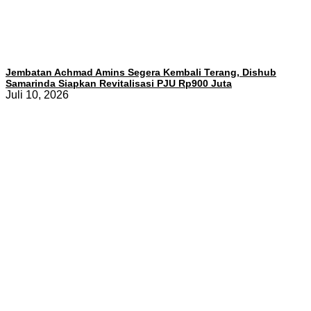
Jembatan Achmad Amins Segera Kembali Terang, Dishub
Samarinda Siapkan Revitalisasi PJU Rp900 Juta
Juli 10, 2026