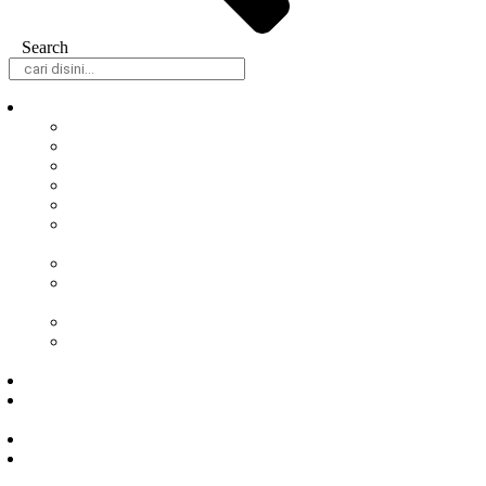
Search
Daerah
Samarinda
Balikpapan
Berau
Bontang
Kutai Barat
Kutai
Kartanegara
Kutai Timur
Mahakam
Ulu
Paser
Penajam Paser
Utara
Nasional
Hukum &
Kriminal
Peristiwa
Politik