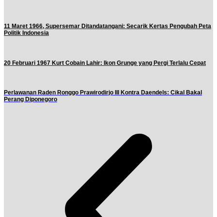
11 Maret 1966, Supersemar Ditandatangani: Secarik Kertas Pengubah Peta
Politik Indonesia
20 Februari 1967 Kurt Cobain Lahir: Ikon Grunge yang Pergi Terlalu Cepat
Perlawanan Raden Ronggo Prawirodirjo III Kontra Daendels: Cikal Bakal
Perang Diponegoro