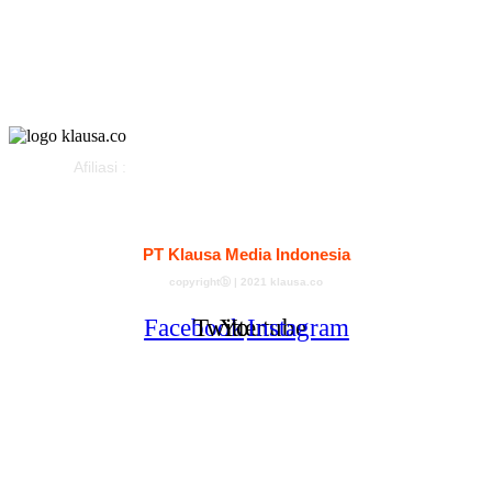
Pemerintahan
Klausapedia
Advertorial
Afiliasi :
Kontak
Redaksi
Tentang
Pedoman Media Siber
PT Klausa Media Indonesia
copyrightⓑ | 2021 klausa.co
Facebook
Twitter
Youtube
Instagram