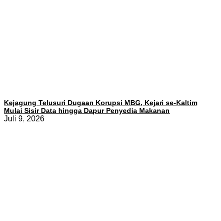
Kejagung Telusuri Dugaan Korupsi MBG, Kejari se-Kaltim
Mulai Sisir Data hingga Dapur Penyedia Makanan
Juli 9, 2026