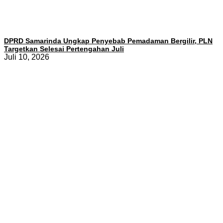
DPRD Samarinda Ungkap Penyebab Pemadaman Bergilir, PLN
Targetkan Selesai Pertengahan Juli
Juli 10, 2026