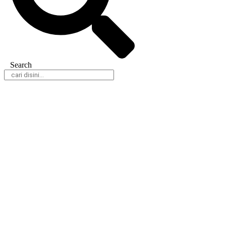
Search
Daerah
Nasional
Hukum & Kriminal
Peristiwa
Politik
Olahraga
Gaya Hidup
Parlemen