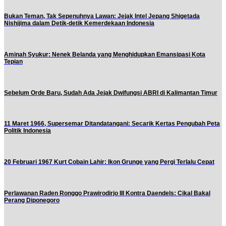
Bukan Teman, Tak Sepenuhnya Lawan: Jejak Intel Jepang Shigetada
Nishijima dalam Detik-detik Kemerdekaan Indonesia
Aminah Syukur: Nenek Belanda yang Menghidupkan Emansipasi Kota
Tepian
Sebelum Orde Baru, Sudah Ada Jejak Dwifungsi ABRI di Kalimantan Timur
11 Maret 1966, Supersemar Ditandatangani: Secarik Kertas Pengubah Peta
Politik Indonesia
20 Februari 1967 Kurt Cobain Lahir: Ikon Grunge yang Pergi Terlalu Cepat
Perlawanan Raden Ronggo Prawirodirjo III Kontra Daendels: Cikal Bakal
Perang Diponegoro