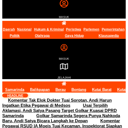
MASUK
Daerah
Nasional
Hukum & Kriminal
Peristiwa
Parlemen
Pemerintahan
Politik
Olahraga
Gaya Hidup
Klausapedia
MASUK
JELAJAHI
Samarinda
Balikpapan
Berau
Bontang
Kutai Barat
Kutai
HEADLINE
Komentar Tak Elok Dokter Tuai Sorotan, Andi Harun
Ingatkan Etika Pegawai di Medsos
Usai Terpilih
Aklamasi, Andi Satya Pasang Target Golkar Kuasai DPRD
Samarinda
Golkar Samarinda Segera Punya Nahkoda
Baru, Andi Satya Bicara Langkah ke Depan
Komentar
Pegawai RSUD IA Moeis Tuai Kecaman, Inspektorat Siapkan