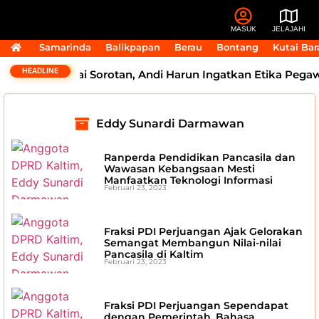
MASUK
JELAJAHI
Samarinda
Balikpapan
Berau
Bontang
Kutai Bar
HEADLINE
ok Dokter Tuai Sorotan, Andi Harun Ingatkan Etika Pegaw
Eddy Sunardi Darmawan
Ranperda Pendidikan Pancasila dan
Wawasan Kebangsaan Mesti
Manfaatkan Teknologi Informasi
Februari 23, 2023
Fraksi PDI Perjuangan Ajak Gelorakan
Semangat Membangun Nilai-nilai
Pancasila di Kaltim
Februari 23, 2023
Fraksi PDI Perjuangan Sependapat
dengan Pemerintah, Bahasa