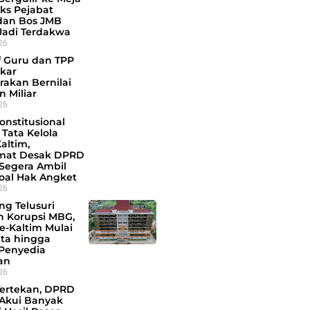
Eks Pejabat
dan Bos JMB
Jadi Terdakwa
026
f Guru dan TPP
kar
rakan Bernilai
 Miliar
026
onstitusional
Tata Kelola
Kaltim,
mat Desak DPRD
 Segera Ambil
soal Hak Angket
026
ng Telusuri
 Korupsi MBG,
se-Kaltim Mulai
ata hingga
Penyedia
an
026
Tertekan, DPRD
 Akui Banyak