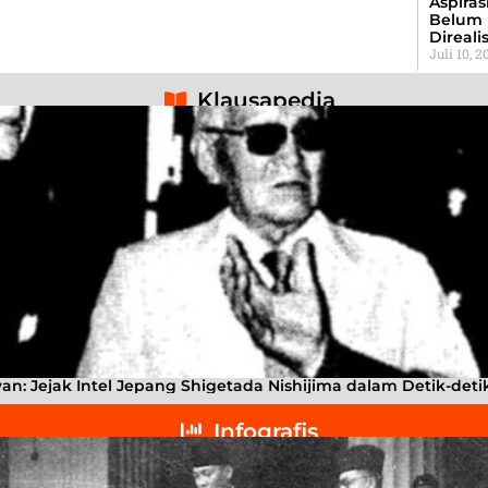
Aspiras
Belum 
Direali
Juli 10, 2
Klausapedia
: Jejak Intel Jepang Shigetada Nishijima dalam Detik-det
Infografis