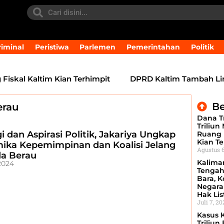
iminal
Peristiwa
Parlemen
Pemerintahan
Politik
skal Kaltim Kian Terhimpit
DPRD Kaltim Tambah Lima R
Be
erau
Dana Tr
Triliun
i dan Aspirasi Politik, Jakariya Ungkap
Ruang 
Kian Te
ika Kepemimpinan dan Koalisi Jelang
Agustus 6
da Berau
Kalima
 2024
Tengah
Bara, Ko
Negara
Hak Lis
Juli 7, 2
Kasus 
Triliun