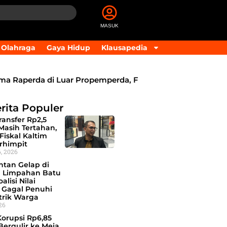
MASUK
Olahraga
Gaya Hidup
Klausapedia
aperda di Luar Propemperda, Fokus Perkuat PAD dan Pen
rita Populer
ansfer Rp2,5
 Masih Tertahan,
Fiskal Kaltim
rhimpit
, 2026
ntan Gelap di
 Limpahan Batu
alisi Nilai
 Gagal Penuhi
trik Warga
026
Korupsi Rp6,85
 Bergulir ke Meja