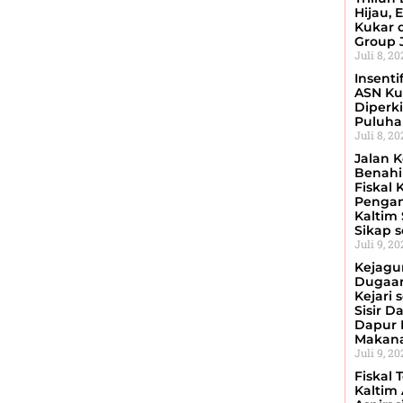
Hijau, 
Kukar 
Group 
Juli 8, 2
Insenti
ASN Ku
Diperki
Puluhan
Juli 8, 2
Jalan K
Benahi 
Fiskal 
Penga
Kaltim
Sikap 
Juli 9, 2
Kejagu
Dugaan
Kejari 
Sisir D
Dapur 
Makan
Juli 9, 2
Fiskal 
Kaltim