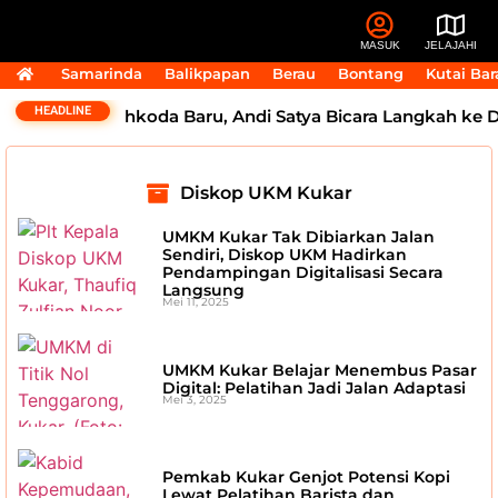
MASUK
JELAJAHI
Samarinda
Balikpapan
Berau
Bontang
Kutai Bar
HEADLINE
ra Punya Nahkoda Baru, Andi Satya Bicara Langkah ke De
Diskop UKM Kukar
UMKM Kukar Tak Dibiarkan Jalan
Sendiri, Diskop UKM Hadirkan
Pendampingan Digitalisasi Secara
Langsung
Mei 11, 2025
UMKM Kukar Belajar Menembus Pasar
Digital: Pelatihan Jadi Jalan Adaptasi
Mei 3, 2025
Pemkab Kukar Genjot Potensi Kopi
Lewat Pelatihan Barista dan