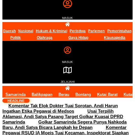
MASUK
Daerah
Nasional
Hukum & Kriminal
Peristiwa
Parlemen
Pemerintahan
Politik
Olahraga
Gaya Hidup
Klausapedia
MASUK
JELAJAHI
Samarinda
Balikpapan
Berau
Bontang
Kutai Barat
Kutai
HEADLINE
Komentar Tak Elok Dokter Tuai Sorotan, Andi Harun
Ingatkan Etika Pegawai di Medsos
Usai Terpilih
Aklamasi, Andi Satya Pasang Target Golkar Kuasai DPRD
Samarinda
Golkar Samarinda Segera Punya Nahkoda
Baru, Andi Satya Bicara Langkah ke Depan
Komentar
Pegawai RSUD IA Moeis Tuai Kecaman, Inspektorat Siapkan