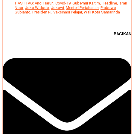
HASHTAG:
Andi Harun
,
Covid-19
,
Gubernur Kaltim
,
Headline
,
Isran
Noor
,
Joko Widodo
,
Jokowi
,
Menteri Pertahanan
,
Prabowo
Subianto
,
Presiden RI
,
Vaksinasi Pelajar
,
Wali Kota Samarinda
BAGIKAN