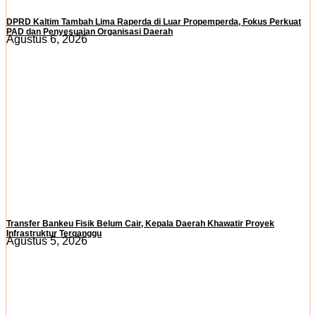
DPRD Kaltim Tambah Lima Raperda di Luar Propemperda, Fokus Perkuat
PAD dan Penyesuaian Organisasi Daerah
Agustus 6, 2026
Transfer Bankeu Fisik Belum Cair, Kepala Daerah Khawatir Proyek
Infrastruktur Terganggu
Agustus 5, 2026