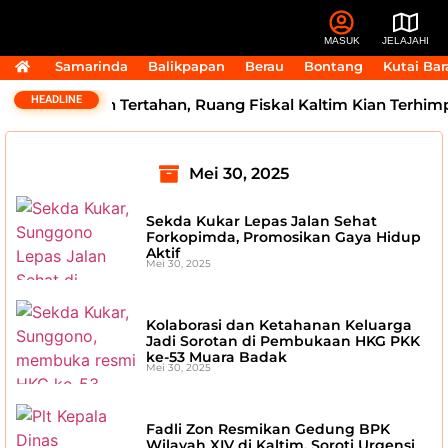
MASUK
JELAJAHI
Samarinda
Balikpapan
Berau
Bontang
Kutai Bar
HEADLINE
5 Triliun Masih Tertahan, Ruang Fiskal Kaltim Kian Terhimp
Mei 30, 2025
Sekda Kukar Lepas Jalan Sehat
Forkopimda, Promosikan Gaya Hidup
Aktif
Mei 30, 2025
Kolaborasi dan Ketahanan Keluarga
Jadi Sorotan di Pembukaan HKG PKK
ke-53 Muara Badak
Mei 30, 2025
Fadli Zon Resmikan Gedung BPK
Wilayah XIV di Kaltim, Soroti Urgensi