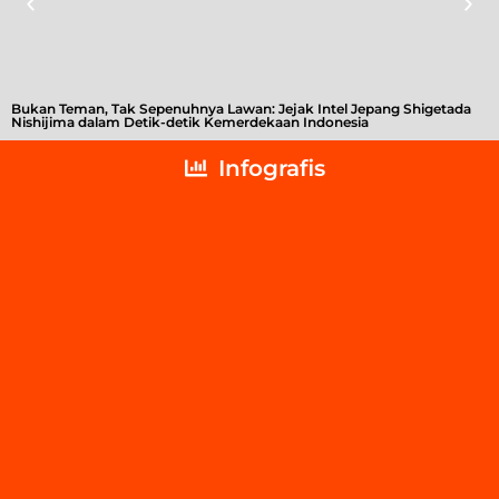
Bukan Teman, Tak Sepenuhnya Lawan: Jejak Intel Jepang Shigetada
A
Nishijima dalam Detik-detik Kemerdekaan Indonesia
T
Infografis