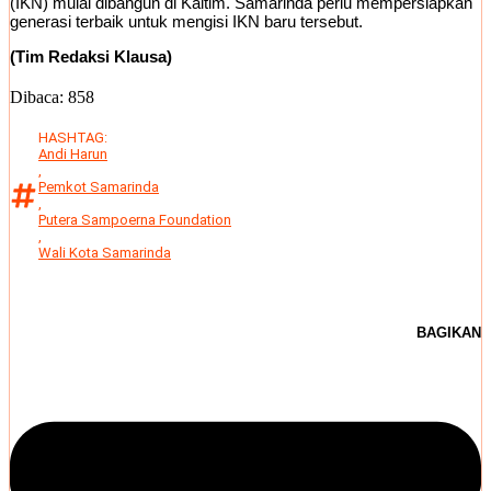
(IKN) mulai dibangun di Kaltim. Samarinda perlu mempersiapkan
generasi terbaik untuk mengisi IKN baru tersebut.
(Tim Redaksi Klausa)
Dibaca:
858
HASHTAG:
Andi Harun
,
Pemkot Samarinda
,
Putera Sampoerna Foundation
,
Wali Kota Samarinda
BAGIKAN