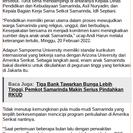
tersebut. Turut serta mendampingi di antaranya Kepala Dinas
Pendidikan dan Kebudayaan Samarinda, Asli Nuryadin; dan
Kepala Bagian Kerja Sama Setkot Samarinda, Idfi Septiani.
“Pendidikan memiliki peran utama dalam proses mewujudkan
warga Samarinda yang religius, unggul, dan berbudaya.
Kesepakatan bersama ini menjadi komitmen kami meningkatkan
sumber daya anak-anak Samarinda,” ucap Andi Harun melalui
keterangan tertulis, Minggu, 20 Februari 2022.
Adapun Sampoerna University memiliki standar kurikulum
internasional yang bekerja sama dengan Arizona University dari
Amerika Serikat. Sebagai langkah awal, enam anak Samarinda
bakal diseleksi untuk dikuliahkan di peguruan tinggi yang berlokasi
di Jakarta itu.
Baca Juga:
Tiga Bank Tawarkan Bunga Lebih
Tinggi, Pemkot Samarinda Makin Serius Pindahkan
RKUD
Tidak menutup kemungkinan pula muda-mudi Samarinda yang
terpilih berkesempatan mencicipi program perkuliahan di Amerika
Serikat nantinya.
“Saat pertemuan beberapa bulan lalu dengan perwakilan