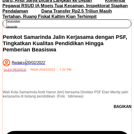
Baru, Andi Satya Bicara Langkah ke Depan
Komentar
Pegawai RSUD IA Moeis Tuai Kecaman, Inspektorat Siapkan
Pendalaman
Dana Transfer Rp2,5 Triliun Masih
Tertahan, Ruang Fiskal Kaltim Kian Terhimpit
Pemerintahan
|
Samarinda
Pemkot Samarinda Jalin Kerjasama dengan PSF,
Tingkatkan Kualitas Pendidikan Hingga
Pemberian Beasiswa
Redaksi
20/02/2022
OLEH
REDAKSI
PADA
20/02/2022
7:22 PM
Wali Kota Samarinda Andi Harun (kiri) bersama Direktur PSF Elan Merdy jalin
kerjasama di bidang pendidikan. (Foto : Istimewa)
BAGIKAN