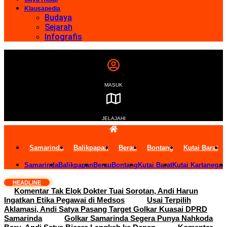
Klausapedia
Budaya
Sejarah
Infografis
MASUK
JELAJAHI
Samarinda
Balikpapan
Berau
Bontang
Kutai Barat
Samarinda
Balikpapan
Berau
Bontang
Kutai Barat
Kutai Kartanegar
HEADLINE
Komentar Tak Elok Dokter Tuai Sorotan, Andi Harun
Ingatkan Etika Pegawai di Medsos
Usai Terpilih
Aklamasi, Andi Satya Pasang Target Golkar Kuasai DPRD
Samarinda
Golkar Samarinda Segera Punya Nahkoda