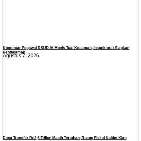
Komentar Pegawai RSUD IA Moeis Tuai Kecaman, Inspektorat Siapkan
Pendalaman
Agustus 7, 2026
Dana Transfer Rp2,5 Triliun Masih Tertahan, Ruang Fiskal Kaltim Kian