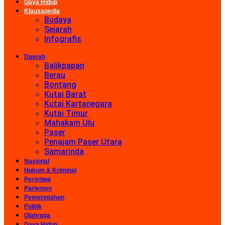
Gaya Hidup
Klausapedia
Budaya
Sejarah
Infografis
Daerah
Balikpapan
Berau
Bontang
Kutai Barat
Kutai Kartanegara
Kutai Timur
Mahakam Ulu
Paser
Penajam Paser Utara
Samarinda
Nasional
Hukum & Kriminal
Peristiwa
Parlemen
Pemerintahan
Politik
Olahraga
Gaya Hidup