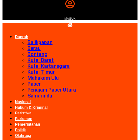
MASUK
Daerah
Balikpapan
Berau
Bontang
Kutai Barat
Kutai Kartanegara
Kutai Timur
Mahakam Ulu
Paser
Penajam Paser Utara
Samarinda
Nasional
Hukum & Kriminal
Peristiwa
Parlemen
Pemerintahan
Politik
Olahraga