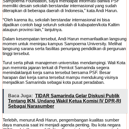
Sampoerna Foundation, saya mendapat informasi bahwa PSF
memiliki desain sekolah berstandar internasional yang sudah
diterapkan di beberapa daerah di Indonesia,” kata Andi Harun.
“Oleh karena itu, sekolah berstandar internasional ini bisa
dijadikan contoh bagi seluruh sekolah di kabupaten/kota Kaltim
ataupun provinsi lain,” lanjutnya.
Dalam kesempatan tersebut, Andi Harun memanfaatkan langsung
momen untuk meninjau kampus Sampoerna University. Melihat
langsung sarana serta fasilitas penunjang pendidikan di perguruan
tinggi tersebut.
Turut serta pihak manajemen universitas mendampingi. Wali Kota
pun meminta jajaran terkait di Pemkot Samarinda segera
menindaklanjuti kerja sama tersebut bersama PSF. Besar
harapan dari kerja sama tersebut mampu mendukung visinya
menjadikan Samarinda sebagai kota pusat peradaban.
Baca Juga:
TIDAR Samarinda Gelar Diskusi Publik
Tentang IKN, Undang Wakil Ketua Komisi IV DPR-RI
Sebagai Narasumber
Terlebih, menurut Andi Harun, pengembangan kualitas sumber
daya manusia saat ini menjadi agenda penting. Ibu kota negara