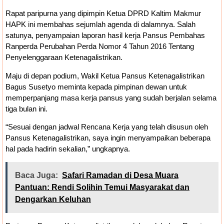
Bankeu Fisik Belum Cair, Kepala Daerah
Rapat paripurna yang dipimpin Ketua DPRD Kaltim Makmur
HAPK ini membahas sejumlah agenda di dalamnya. Salah
Khawatir Proyek Infrastruktur Terganggu
satunya, penyampaian laporan hasil kerja Pansus Pembahas
Ranperda Perubahan Perda Nomor 4 Tahun 2016 Tentang
Penyelenggaraan Ketenagalistrikan.
Maju di depan podium, Wakil Ketua Pansus Ketenagalistrikan
Bagus Susetyo meminta kepada pimpinan dewan untuk
memperpanjang masa kerja pansus yang sudah berjalan selama
tiga bulan ini.
“Sesuai dengan jadwal Rencana Kerja yang telah disusun oleh
Pansus Ketenagalistrikan, saya ingin menyampaikan beberapa
hal pada hadirin sekalian,” ungkapnya.
Baca Juga:
Safari Ramadan di Desa Muara
Pantuan: Rendi Solihin Temui Masyarakat dan
Dengarkan Keluhan