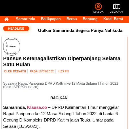
MASUK
JELAJAHI
Samarinda
Balikpapan
Berau
Bontang
Kutai Barat
HEADLINE
Golkar Samarinda Segera Punya Nahkoda
Advertorial
Baru, Andi Satya Bicara Langkah ke Depan
|
Parlemen
|
Komentar Pegawai RSUD IA Moeis Tuai
Samarinda
Pansus Ketenagalistrikan Diperpanjang Selama
Satu Bulan
Kecaman, Inspektorat Siapkan Pendalaman
OLEH
REDAKSI
PADA
10/05/2022
4:53 PM
Dana Transfer Rp2,5 Triliun Masih Tertahan,
Suasana Rapat Paripurna DPRD Kaltim ke-12 Masa Sidang I Tahun 2022
(Foto : APR/Klausa.co)
Ruang Fiskal Kaltim Kian Terhimpit
DPRD
BAGIKAN
Kaltim Tambah Lima Raperda di Luar
Samarinda,
Klausa.co
– DPRD Kalimantan Timur menggelar
Propemperda, Fokus Perkuat PAD dan
Rapat Paripurna ke-12 Masa Sidang I Tahun 2022, di Lantai 6
Gedung D Kompleks DPRD Kaltim jalan Teuku Umar pada
Penyesuaian Organisasi Daerah
Transfer
Selasa (10/5/2022).