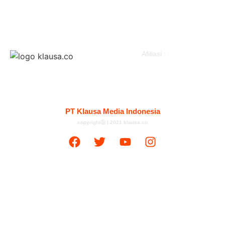
Politik
Klausapedia
Advertorial
Afiliasi :
Kontak
Redaksi
Tentang
Pedoman Media Siber
PT Klausa Media Indonesia
copyrightⓑ | 2021 klausa.co