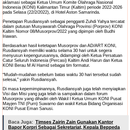
aklamasi sebagai Ketua Umum Komite Olahraga Nasional
Indonesia (KONI) Kalimantan Timur (Kaltim) periode 2022-2026
pada Selasa (22/2/2022), di Hotel Aston Samarinda.
Penetapan Rusdiansyah sebagai pengganti Zuhdi Yahya tercatat
dalam putusan Musyawarah Olahraga Provinsi (Porprov) KONI
Kaltim Nomor 08/Musorprov/2022 yang dipimpin oleh Budhi
Iriawan.
Berdasarkan hasil ketetapan Musorprov dan AD/ART KONI,
Rusdiansyah memiliki waktu selama 30 hari untuk segera
menyusun kepengurusannya, didampingi oleh Ketua Persatuan
Catur Seluruh Indonesia (Percasi) Kaltim Andi Harun dan Ketua
KONI Berau M Al Hamid sebagai tim formatur.
“Mudah-mudahan sebelum batas waktu 30 hari tersebut sudah
selesai,” yakin Rusdiansyah.
Di masa kepemimpinannya, Rusdiansyah juga telah menyiapkan
Visi dan Misi yang juga telah ia sampaikan dalam forum
Musorprov yang dihadiri oleh Wakil I Ketua Umum KONI Pusat
Mayjen TNI (Purn) Suwarno dan wakil Ketua Bidang Organisasi
KONI Pusat Eman Sanusi.
Baca Juga:
Timses Zairin Zain Gunakan Kantor
Bapor Korpri Sebagai Sekretariat, Kepala Beppeda