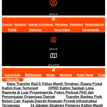
MASUK
Daerah
Nasional
Hukum & Kriminal
Peristiwa
Parlemen
Pemerintahan
Politik
Olahraga
Gaya Hidup
Klausapedia
MASUK
JELAJAHI
Samarinda
Balikpapan
Berau
Bontang
Kutai Barat
Kutai
HEADLINE
Dana Transfer Rp2,5 Triliun Masih Tertahan, Ruang Fiskal
Kaltim Kian Terhimpit
DPRD Kaltim Tambah Lima
Raperda di Luar Propemperda, Fokus Perkuat PAD dan
Penyesuaian Organisasi Daerah
Transfer Bankeu Fisik
Belum Cair, Kepala Daerah Khawatir Proyek Infrastruktur
Terganggu
14 Jabatan Strategis Pemprov Kaltim Masih