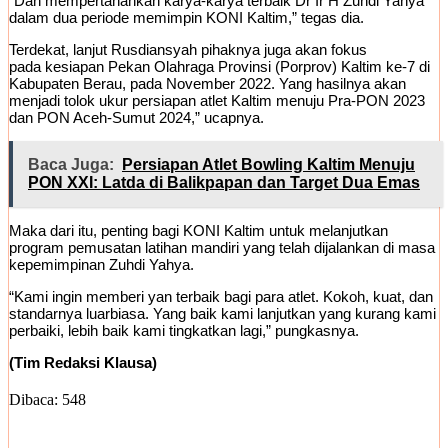
“Dan mempertahankan karya-karya terbaik Dr Ir H Zuhdi Yahya
dalam dua periode memimpin KONI Kaltim,” tegas dia.
Terdekat, lanjut Rusdiansyah pihaknya juga akan fokus
pada kesiapan Pekan Olahraga Provinsi (Porprov) Kaltim ke-7 di
Kabupaten Berau, pada November 2022. Yang hasilnya akan
menjadi tolok ukur persiapan atlet Kaltim menuju Pra-PON 2023
dan PON Aceh-Sumut 2024,” ucapnya.
Baca Juga:
Persiapan Atlet Bowling Kaltim Menuju
PON XXI: Latda di Balikpapan dan Target Dua Emas
Maka dari itu, penting bagi KONI Kaltim untuk melanjutkan
program pemusatan latihan mandiri yang telah dijalankan di masa
kepemimpinan Zuhdi Yahya.
“Kami ingin memberi yan terbaik bagi para atlet. Kokoh, kuat, dan
standarnya luarbiasa. Yang baik kami lanjutkan yang kurang kami
perbaiki, lebih baik kami tingkatkan lagi,” pungkasnya.
(Tim Redaksi Klausa)
Dibaca:
548