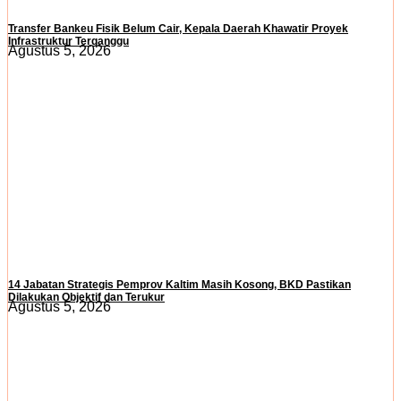
Transfer Bankeu Fisik Belum Cair, Kepala Daerah Khawatir Proyek
Infrastruktur Terganggu
Agustus 5, 2026
14 Jabatan Strategis Pemprov Kaltim Masih Kosong, BKD Pastikan
Dilakukan Objektif dan Terukur
Agustus 5, 2026