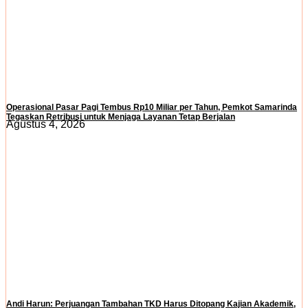
Operasional Pasar Pagi Tembus Rp10 Miliar per Tahun, Pemkot Samarinda
Tegaskan Retribusi untuk Menjaga Layanan Tetap Berjalan
Agustus 4, 2026
Andi Harun: Perjuangan Tambahan TKD Harus Ditopang Kajian Akademik,