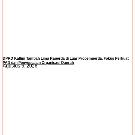
DPRD Kaltim Tambah Lima Raperda di Luar Propemperda, Fokus Perkuat
PAD dan Penyesuaian Organisasi Daerah
Agustus 6, 2026