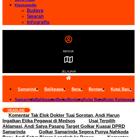
Klausapedia
Budaya
Sejarah
Infografis
MASUK
JELAJAHI
Samarinda
Balikpapan
Berau
Bontang
Kutai Barat
Samarinda
Balikpapan
Berau
Bontang
Kutai Barat
Kutai Kartanegar
HEADLINE
Komentar Tak Elok Dokter Tuai Sorotan, Andi Harun
Ingatkan Etika Pegawai di Medsos
Usai Terpilih
Aklamasi, Andi Satya Pasang Target Golkar Kuasai DPRD
Samarinda
Golkar Samarinda Segera Punya Nahkoda