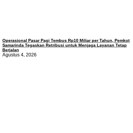
Operasional Pasar Pagi Tembus Rp10 Miliar per Tahun, Pemkot
Samarinda Tegaskan Retribusi untuk Menjaga Layanan Tetap
Berjalan
Agustus 4, 2026