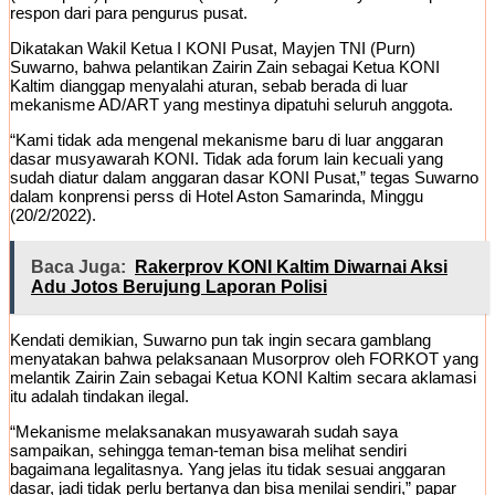
respon dari para pengurus pusat.
Dikatakan Wakil Ketua I KONI Pusat, Mayjen TNI (Purn)
Suwarno, bahwa pelantikan Zairin Zain sebagai Ketua KONI
Kaltim dianggap menyalahi aturan, sebab berada di luar
mekanisme AD/ART yang mestinya dipatuhi seluruh anggota.
“Kami tidak ada mengenal mekanisme baru di luar anggaran
dasar musyawarah KONI. Tidak ada forum lain kecuali yang
sudah diatur dalam anggaran dasar KONI Pusat,” tegas Suwarno
dalam konprensi perss di Hotel Aston Samarinda, Minggu
(20/2/2022).
Baca Juga:
Rakerprov KONI Kaltim Diwarnai Aksi
Adu Jotos Berujung Laporan Polisi
Kendati demikian, Suwarno pun tak ingin secara gamblang
menyatakan bahwa pelaksanaan Musorprov oleh FORKOT yang
melantik Zairin Zain sebagai Ketua KONI Kaltim secara aklamasi
itu adalah tindakan ilegal.
“Mekanisme melaksanakan musyawarah sudah saya
sampaikan, sehingga teman-teman bisa melihat sendiri
bagaimana legalitasnya. Yang jelas itu tidak sesuai anggaran
dasar, jadi tidak perlu bertanya dan bisa menilai sendiri,” papar