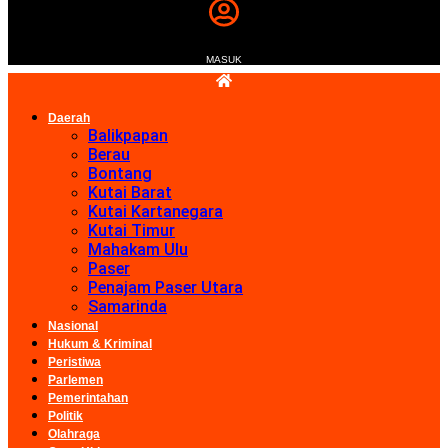
MASUK
Daerah
Balikpapan
Berau
Bontang
Kutai Barat
Kutai Kartanegara
Kutai Timur
Mahakam Ulu
Paser
Penajam Paser Utara
Samarinda
Nasional
Hukum & Kriminal
Peristiwa
Parlemen
Pemerintahan
Politik
Olahraga