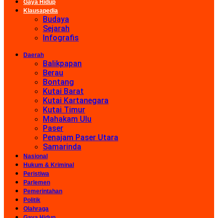
Gaya Hidup
Klausapedia
Budaya
Sejarah
Infografis
Daerah
Balikpapan
Berau
Bontang
Kutai Barat
Kutai Kartanegara
Kutai Timur
Mahakam Ulu
Paser
Penajam Paser Utara
Samarinda
Nasional
Hukum & Kriminal
Peristiwa
Parlemen
Pemerintahan
Politik
Olahraga
Gaya Hidup