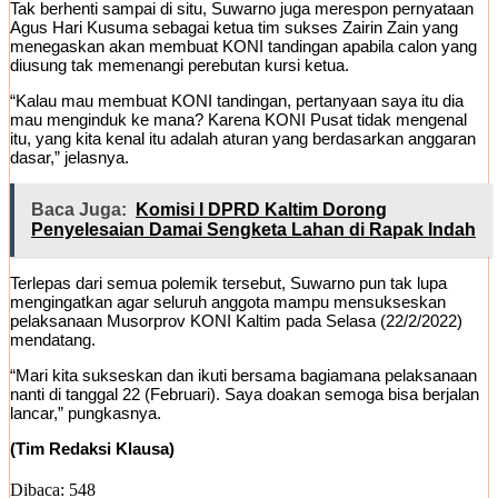
Tak berhenti sampai di situ, Suwarno juga merespon pernyataan
Agus Hari Kusuma sebagai ketua tim sukses Zairin Zain yang
menegaskan akan membuat KONI tandingan apabila calon yang
diusung tak memenangi perebutan kursi ketua.
“Kalau mau membuat KONI tandingan, pertanyaan saya itu dia
mau menginduk ke mana? Karena KONI Pusat tidak mengenal
itu, yang kita kenal itu adalah aturan yang berdasarkan anggaran
dasar,” jelasnya.
Baca Juga:
Komisi I DPRD Kaltim Dorong
Penyelesaian Damai Sengketa Lahan di Rapak Indah
Terlepas dari semua polemik tersebut, Suwarno pun tak lupa
mengingatkan agar seluruh anggota mampu mensukseskan
pelaksanaan Musorprov KONI Kaltim pada Selasa (22/2/2022)
mendatang.
“Mari kita sukseskan dan ikuti bersama bagiamana pelaksanaan
nanti di tanggal 22 (Februari). Saya doakan semoga bisa berjalan
lancar,” pungkasnya.
(Tim Redaksi Klausa)
Dibaca:
548