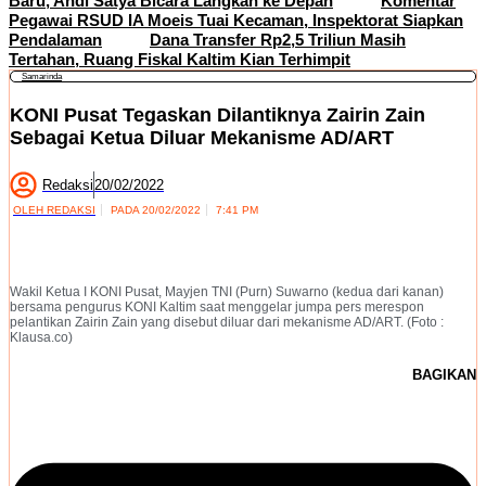
Baru, Andi Satya Bicara Langkah ke Depan
Komentar
Pegawai RSUD IA Moeis Tuai Kecaman, Inspektorat Siapkan
Pendalaman
Dana Transfer Rp2,5 Triliun Masih
Tertahan, Ruang Fiskal Kaltim Kian Terhimpit
Samarinda
KONI Pusat Tegaskan Dilantiknya Zairin Zain
Sebagai Ketua Diluar Mekanisme AD/ART
Redaksi
20/02/2022
OLEH
REDAKSI
PADA
20/02/2022
7:41 PM
Wakil Ketua I KONI Pusat, Mayjen TNI (Purn) Suwarno (kedua dari kanan)
bersama pengurus KONI Kaltim saat menggelar jumpa pers merespon
pelantikan Zairin Zain yang disebut diluar dari mekanisme AD/ART. (Foto :
Klausa.co)
BAGIKAN