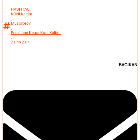
HASHTAG:
KONI Kaltim
,
Musorprov
,
Pemilihan Ketua Koni Kaltim
,
Zairin Zain
BAGIKAN