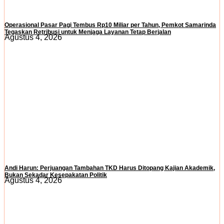
Operasional Pasar Pagi Tembus Rp10 Miliar per Tahun, Pemkot Samarinda
Tegaskan Retribusi untuk Menjaga Layanan Tetap Berjalan
Agustus 4, 2026
Andi Harun: Perjuangan Tambahan TKD Harus Ditopang Kajian Akademik,
Bukan Sekadar Kesepakatan Politik
Agustus 4, 2026