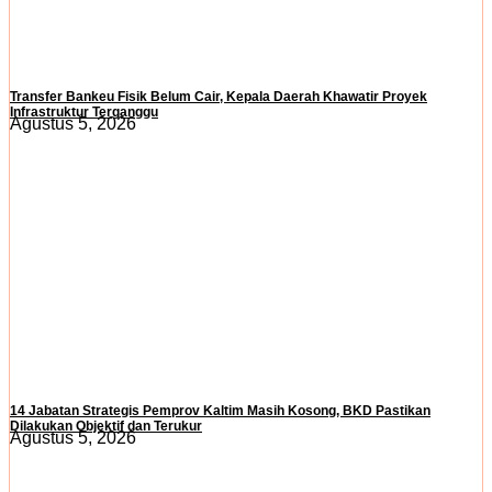
Transfer Bankeu Fisik Belum Cair, Kepala Daerah Khawatir Proyek
Infrastruktur Terganggu
Agustus 5, 2026
14 Jabatan Strategis Pemprov Kaltim Masih Kosong, BKD Pastikan
Dilakukan Objektif dan Terukur
Agustus 5, 2026