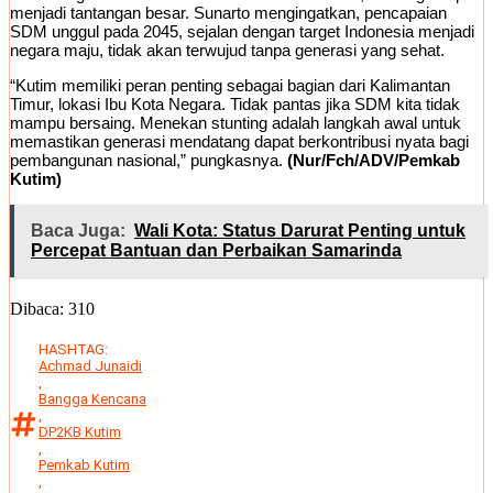
menjadi tantangan besar. Sunarto mengingatkan, pencapaian
SDM unggul pada 2045, sejalan dengan target Indonesia menjadi
negara maju, tidak akan terwujud tanpa generasi yang sehat.
“Kutim memiliki peran penting sebagai bagian dari Kalimantan
Timur, lokasi Ibu Kota Negara. Tidak pantas jika SDM kita tidak
mampu bersaing. Menekan stunting adalah langkah awal untuk
memastikan generasi mendatang dapat berkontribusi nyata bagi
pembangunan nasional,” pungkasnya.
(Nur/Fch/ADV/Pemkab
Kutim)
Baca Juga:
Wali Kota: Status Darurat Penting untuk
Percepat Bantuan dan Perbaikan Samarinda
Dibaca:
310
HASHTAG:
Achmad Junaidi
,
Bangga Kencana
,
DP2KB Kutim
,
Pemkab Kutim
,