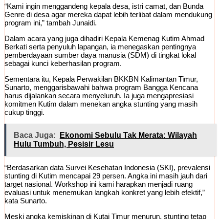
“Kami ingin menggandeng kepala desa, istri camat, dan Bunda
Genre di desa agar mereka dapat lebih terlibat dalam mendukung
program ini,” tambah Junaidi.
Dalam acara yang juga dihadiri Kepala Kemenag Kutim Ahmad
Berkati serta penyuluh lapangan, ia menegaskan pentingnya
pemberdayaan sumber daya manusia (SDM) di tingkat lokal
sebagai kunci keberhasilan program.
Sementara itu, Kepala Perwakilan BKKBN Kalimantan Timur,
Sunarto, menggarisbawahi bahwa program Bangga Kencana
harus dijalankan secara menyeluruh. Ia juga mengapresiasi
komitmen Kutim dalam menekan angka stunting yang masih
cukup tinggi.
Baca Juga:
Ekonomi Sebulu Tak Merata: Wilayah
Hulu Tumbuh, Pesisir Lesu
“Berdasarkan data Survei Kesehatan Indonesia (SKI), prevalensi
stunting di Kutim mencapai 29 persen. Angka ini masih jauh dari
target nasional. Workshop ini kami harapkan menjadi ruang
evaluasi untuk menemukan langkah konkret yang lebih efektif,”
kata Sunarto.
Meski angka kemiskinan di Kutai Timur menurun, stunting tetap