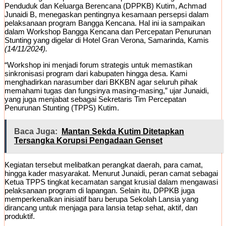
Penduduk dan Keluarga Berencana (DPPKB) Kutim, Achmad
Junaidi B, menegaskan pentingnya kesamaan persepsi dalam
pelaksanaan program Bangga Kencana. Hal ini ia sampaikan
dalam Workshop Bangga Kencana dan Percepatan Penurunan
Stunting yang digelar di Hotel Gran Verona, Samarinda, Kamis
(14/11/2024).
“Workshop ini menjadi forum strategis untuk memastikan
sinkronisasi program dari kabupaten hingga desa. Kami
menghadirkan narasumber dari BKKBN agar seluruh pihak
memahami tugas dan fungsinya masing-masing,” ujar Junaidi,
yang juga menjabat sebagai Sekretaris Tim Percepatan
Penurunan Stunting (TPPS) Kutim.
Baca Juga:
Mantan Sekda Kutim Ditetapkan
Tersangka Korupsi Pengadaan Genset
Kegiatan tersebut melibatkan perangkat daerah, para camat,
hingga kader masyarakat. Menurut Junaidi, peran camat sebagai
Ketua TPPS tingkat kecamatan sangat krusial dalam mengawasi
pelaksanaan program di lapangan. Selain itu, DPPKB juga
memperkenalkan inisiatif baru berupa Sekolah Lansia yang
dirancang untuk menjaga para lansia tetap sehat, aktif, dan
produktif.