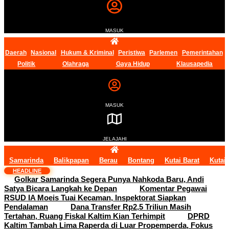
MASUK
Daerah
Nasional
Hukum & Kriminal
Peristiwa
Parlemen
Pemerintahan
Politik
Olahraga
Gaya Hidup
Klausapedia
MASUK
JELAJAHI
Samarinda
Balikpapan
Berau
Bontang
Kutai Barat
Kutai
HEADLINE
Golkar Samarinda Segera Punya Nahkoda Baru, Andi
Satya Bicara Langkah ke Depan
Komentar Pegawai
RSUD IA Moeis Tuai Kecaman, Inspektorat Siapkan
Pendalaman
Dana Transfer Rp2,5 Triliun Masih
Tertahan, Ruang Fiskal Kaltim Kian Terhimpit
DPRD
Kaltim Tambah Lima Raperda di Luar Propemperda, Fokus