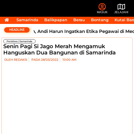
MASUK
JELAJAHI
Samarinda
Balikpapan
Berau
Bontang
Kutai Bar
HEADLINE
uai Sorotan, Andi Harun Ingatkan Etika Pegawai di Medso
Peristiwa
|
Samarinda
Senin Pagi Si Jago Merah Mengamuk
Hanguskan Dua Bangunan di Samarinda
OLEH
REDAKSI
PADA
28/03/2022
10:00 AM