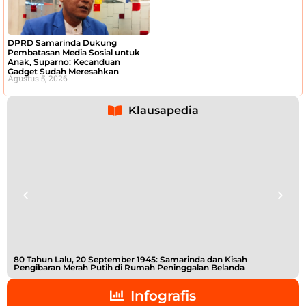
DPRD Samarinda Dukung
Pembatasan Media Sosial untuk
Anak, Suparno: Kecanduan
Gadget Sudah Meresahkan
Agustus 5, 2026
Klausapedia
80 Tahun Lalu, 20 September 1945: Samarinda dan Kisah
Buk
Pengibaran Merah Putih di Rumah Peninggalan Belanda
Shi
Infografis