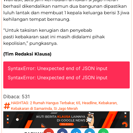
berhasil dikendalikan namun dua bangunan dipastikan
luluh lantak dan membuat 1 kepala keluarga berisi 3 jiwa
kehilangan tempat bernaung.
“Untuk taksiran kerugian dan penyebab
pasti kebakaran saat ini masih didalami pihak
kepolisian,” pungkasnya.
(Tim Redaksi Klausa)
SyntaxError: Unexpected end of JSON input
SyntaxError: Unexpected end of JSON input
Dibaca:
531
HASHTAG:
2 Rumah Hangus Terbakar
,
65
,
Headline
,
Kebakaran
,
Kebakaran di Samarinda
,
Si Jago Merah