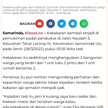
Suasana petugas dan relawan Damkar memadamkan kebakaran yang
melanda di permukiman Jalan Raudah 3, Samarinda, Kalimantan
Timur pada Senin (29/3/2022). (Foto : Istimewa)
BAGIKAN
Samarinda,
Klausa.co
–
Kebakaran kembali terjadi di
pemukiman padat penduduk di Jalan Raudah 3,
Kelurahan Teluk Lerong Ilir, Kecamatan Samarinda Ulu
pada Senin (28/3/2022) pukul 05.55 Wita tadi.
Kebakaran itu sedikitnya menghanguskan 2 bangunan
warga yang terdiri dari 1 unit toko 2 pintu dan 1 unit
rumah berlantai 2.
Peristiwa itu pun kontan mengundang perhatian dan
kepanikan warga sekitar lokasi kejadian, terlebih ketika
kobaran api semakin menjadi-jadi.
“Kejadian tadi itu jam 6 kurang, saya baru sadar dari
klakson motor dan teriakan warga kalau
ada kebakaran di depan rumah,” ucap Eka Nirwana (49)