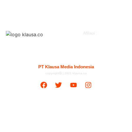
Politik
Klausapedia
Advertorial
Afiliasi :
Kontak
Redaksi
Tentang
Pedoman Media Siber
PT Klausa Media Indonesia
copyrightⓑ | 2021 klausa.co