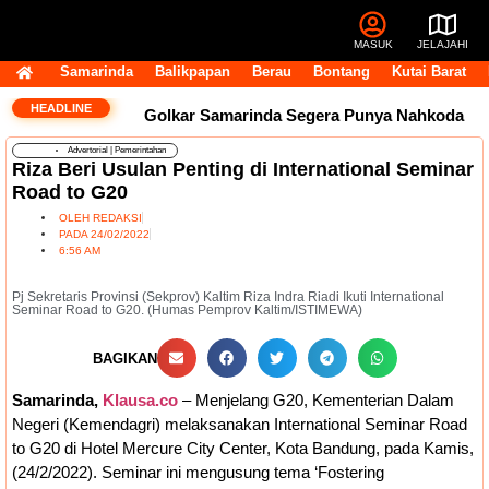
MASUK
JELAJAHI
Samarinda
Balikpapan
Berau
Bontang
Kutai Barat
HEADLINE
Golkar Samarinda Segera Punya Nahkoda
Advertorial
|
Pemerintahan
Baru, Andi Satya Bicara Langkah ke Depan
Riza Beri Usulan Penting di International Seminar
Road to G20
Komentar Pegawai RSUD IA Moeis Tuai
OLEH
REDAKSI
PADA
24/02/2022
Kecaman, Inspektorat Siapkan Pendalaman
6:56 AM
Dana Transfer Rp2,5 Triliun Masih Tertahan,
Pj Sekretaris Provinsi (Sekprov) Kaltim Riza Indra Riadi Ikuti International
Seminar Road to G20. (Humas Pemprov Kaltim/ISTIMEWA)
Ruang Fiskal Kaltim Kian Terhimpit
DPRD
BAGIKAN
Kaltim Tambah Lima Raperda di Luar
Samarinda,
Klausa.co
– Menjelang G20, Kementerian Dalam
Negeri (Kemendagri) melaksanakan International Seminar Road
Propemperda, Fokus Perkuat PAD dan
to G20 di Hotel Mercure City Center, Kota Bandung, pada Kamis,
(24/2/2022). Seminar ini mengusung tema ‘Fostering
Penyesuaian Organisasi Daerah
Transfer