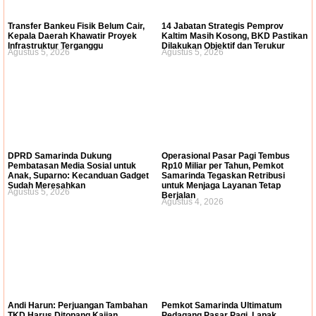
Transfer Bankeu Fisik Belum Cair,
14 Jabatan Strategis Pemprov
Kepala Daerah Khawatir Proyek
Kaltim Masih Kosong, BKD Pastikan
Infrastruktur Terganggu
Dilakukan Objektif dan Terukur
Agustus 5, 2026
Agustus 5, 2026
DPRD Samarinda Dukung
Operasional Pasar Pagi Tembus
Pembatasan Media Sosial untuk
Rp10 Miliar per Tahun, Pemkot
Anak, Suparno: Kecanduan Gadget
Samarinda Tegaskan Retribusi
Sudah Meresahkan
untuk Menjaga Layanan Tetap
Agustus 5, 2026
Berjalan
Agustus 4, 2026
Andi Harun: Perjuangan Tambahan
Pemkot Samarinda Ultimatum
TKD Harus Ditopang Kajian
Pedagang Pasar Pagi, Lapak