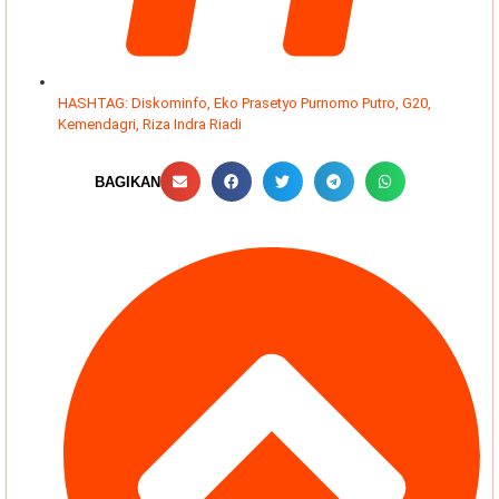
HASHTAG:
Diskominfo
,
Eko Prasetyo Purnomo Putro
,
G20
,
Kemendagri
,
Riza Indra Riadi
BAGIKAN