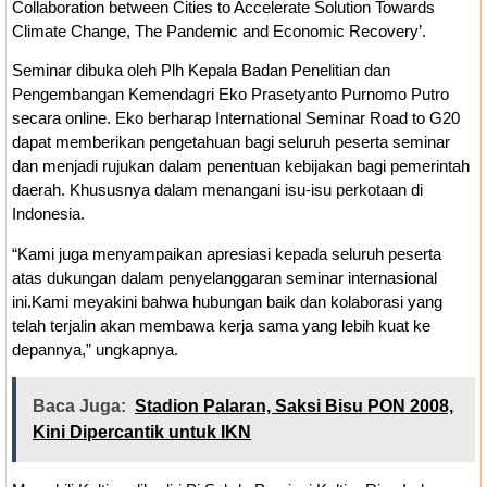
Collaboration between Cities to Accelerate Solution Towards
Bankeu Fisik Belum Cair, Kepala Daerah
Climate Change, The Pandemic and Economic Recovery’.
Seminar dibuka oleh Plh Kepala Badan Penelitian dan
Khawatir Proyek Infrastruktur Terganggu
Pengembangan Kemendagri Eko Prasetyanto Purnomo Putro
secara online. Eko berharap International Seminar Road to G20
dapat memberikan pengetahuan bagi seluruh peserta seminar
dan menjadi rujukan dalam penentuan kebijakan bagi pemerintah
daerah. Khususnya dalam menangani isu-isu perkotaan di
Indonesia.
“Kami juga menyampaikan apresiasi kepada seluruh peserta
atas dukungan dalam penyelanggaran seminar internasional
ini.Kami meyakini bahwa hubungan baik dan kolaborasi yang
telah terjalin akan membawa kerja sama yang lebih kuat ke
depannya,” ungkapnya.
Baca Juga:
Stadion Palaran, Saksi Bisu PON 2008,
Kini Dipercantik untuk IKN