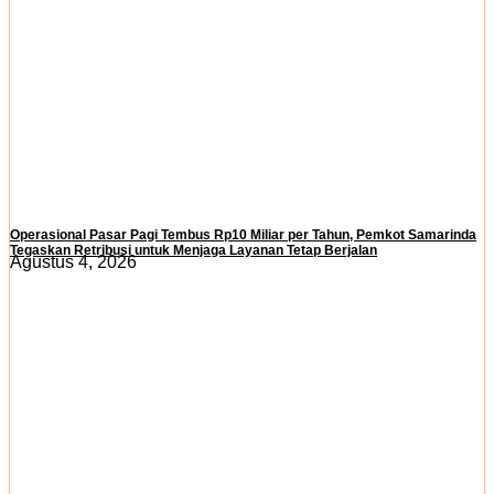
Operasional Pasar Pagi Tembus Rp10 Miliar per Tahun, Pemkot Samarinda
Tegaskan Retribusi untuk Menjaga Layanan Tetap Berjalan
Agustus 4, 2026