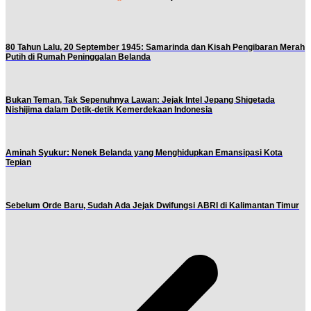
80 Tahun Lalu, 20 September 1945: Samarinda dan Kisah Pengibaran Merah
Putih di Rumah Peninggalan Belanda
Bukan Teman, Tak Sepenuhnya Lawan: Jejak Intel Jepang Shigetada
Nishijima dalam Detik-detik Kemerdekaan Indonesia
Aminah Syukur: Nenek Belanda yang Menghidupkan Emansipasi Kota
Tepian
Sebelum Orde Baru, Sudah Ada Jejak Dwifungsi ABRI di Kalimantan Timur