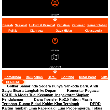
MASUK
Daerah
Nasional
Hukum & Kriminal
Peristiwa
Parlemen
Pemerintahan
Politik
Olahraga
Gaya Hidup
Klausapedia
MASUK
JELAJAHI
Samarinda
Balikpapan
Berau
Bontang
Kutai Barat
Kutai
HEADLINE
Golkar Samarinda Segera Punya Nahkoda Baru, Andi
Satya Bicara Langkah ke Depan
Komentar Pegawai
RSUD IA Moeis Tuai Kecaman, Inspektorat Siapkan
Pendalaman
Dana Transfer Rp2,5 Triliun Masih
Tertahan, Ruang Fiskal Kaltim Kian Terhimpit
DPRD
Kaltim Tambah Lima Raperda di Luar Propemperda, Fokus