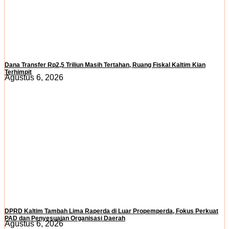
Dana Transfer Rp2,5 Triliun Masih Tertahan, Ruang Fiskal Kaltim Kian
Terhimpit
Agustus 6, 2026
DPRD Kaltim Tambah Lima Raperda di Luar Propemperda, Fokus Perkuat
PAD dan Penyesuaian Organisasi Daerah
Agustus 6, 2026