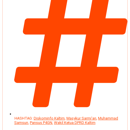
HASHTAG:
Diskominfo Kaltim
,
Masykur Sarmi’an
,
Muhammad
Samsun
,
Pansus P4GN
,
Wakil Ketua DPRD Kaltim