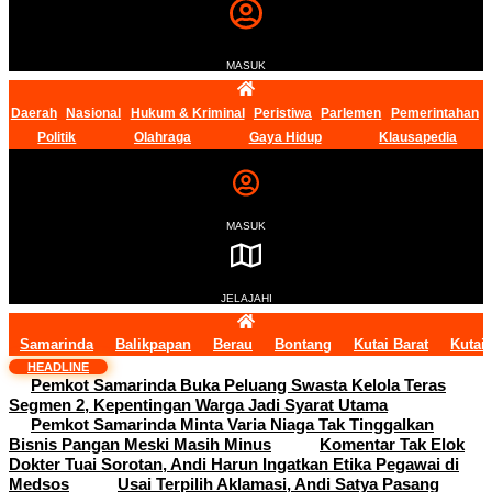
MASUK
Daerah
Nasional
Hukum & Kriminal
Peristiwa
Parlemen
Pemerintahan
Politik
Olahraga
Gaya Hidup
Klausapedia
MASUK
JELAJAHI
Samarinda
Balikpapan
Berau
Bontang
Kutai Barat
Kutai
HEADLINE
Pemkot Samarinda Buka Peluang Swasta Kelola Teras
Segmen 2, Kepentingan Warga Jadi Syarat Utama
Pemkot Samarinda Minta Varia Niaga Tak Tinggalkan
Bisnis Pangan Meski Masih Minus
Komentar Tak Elok
Dokter Tuai Sorotan, Andi Harun Ingatkan Etika Pegawai di
Medsos
Usai Terpilih Aklamasi, Andi Satya Pasang