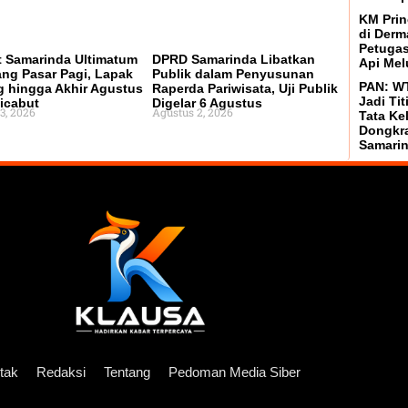
KM Prin
di Derm
Petugas
 Samarinda Ultimatum
DPRD Samarinda Libatkan
Api Mel
ng Pasar Pagi, Lapak
Publik dalam Penyusunan
PAN: WT
 hingga Akhir Agustus
Raperda Pariwisata, Uji Publik
Jadi Tit
icabut
Digelar 6 Agustus
3, 2026
Agustus 2, 2026
Tata Ke
Dongkr
Samari
tak
Redaksi
Tentang
Pedoman Media Siber