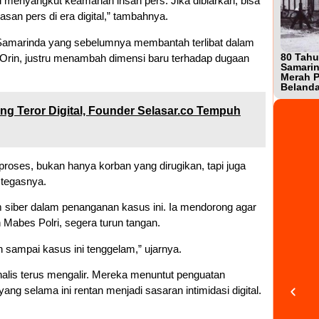
api menyangkut keamanan insan pers. Jika dibiarkan, bisa
an pers di era digital,” tambahnya.
a Samarinda yang sebelumnya membantah terlibat dalam
80 Tahu
t Orin, justru menambah dimensi baru terhadap dugaan
Samarin
Merah P
Beland
ung Teror Digital, Founder Selasar.co Tempuh
iproses, bukan hanya korban yang dirugikan, tapi juga
 tegasnya.
m siber dalam penanganan kasus ini. Ia mendorong agar
 Mabes Polri, segera turun tangan.
 sampai kasus ini tenggelam,” ujarnya.
jurnalis terus mengalir. Mereka menuntut penguatan
ng selama ini rentan menjadi sasaran intimidasi digital.