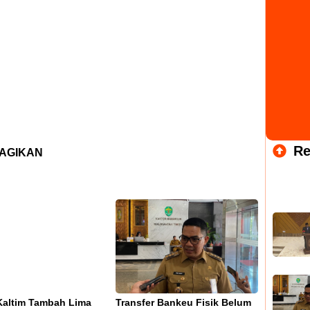
Re
AGIKAN
altim Tambah Lima
Transfer Bankeu Fisik Belum