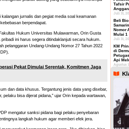
Tafsir 
Anggar
Juli 31, 2
i kalangan jurnalis dan pegiat media soal keamanan
Beli Bio
p kebebasan berpendapat.
Samarin
Nomor A
) Fakultas Hukum Universitas Mulawarman, Orin Gusta
Mulai 1
Juli 31, 2
pribadi ini harus segera ditindaklanjuti secara hukum.
nah pelanggaran Undang-Undang Nomor 27 Tahun 2022
KM Prin
di Derm
PDP).
Petugas
Api Mel
Agustus 1
perasi Pekat Dimulai Serentak, Komitmen Jaga
Kl
umum dan data khusus. Tergantung jenis data yang disebar,
, pelaku bisa dijerat pidana,” ujar Orin kepada wartawan,
PDP mengatur sanksi pidana bagi pelaku penyebaran
pentingnya langkah hukum agar memberi efek jera.