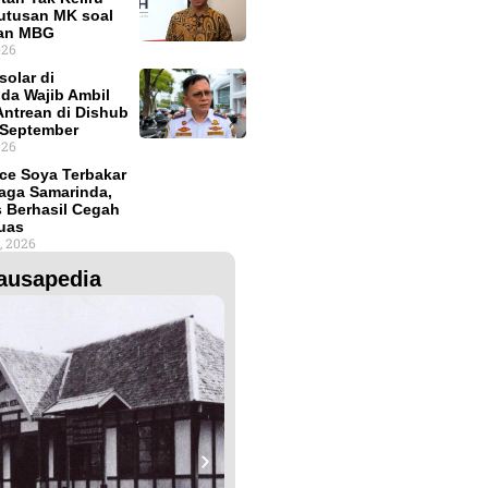
Putusan MK soal
an MBG
026
solar di
da Wajib Ambil
ntrean di Dishub
 September
026
ce Soya Terbakar
aga Samarinda,
 Berhasil Cegah
uas
, 2026
ausapedia