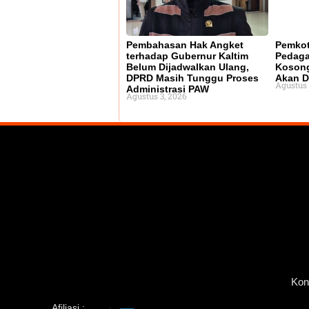
Pembahasan Hak Angket
Pemkot
terhadap Gubernur Kaltim
Pedaga
Belum Dijadwalkan Ulang,
Kosong
DPRD Masih Tunggu Proses
Akan D
Agustus 
Administrasi PAW
Agustus 3, 2026
Kon
Afiliasi :