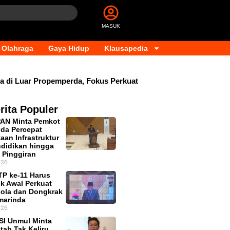
MASUK
Olahraga
Gaya Hidup
Klausapedia
Luar Propemperda, Fokus Perkuat PAD dan Penyesuaian Organ
rita Populer
PAN Minta Pemkot
da Percepat
aan Infrastruktur
didikan hingga
 Pinggiran
026
P ke-11 Harus
ik Awal Perkuat
lola dan Dongkrak
marinda
026
SI Unmul Minta
tah Tak Keliru