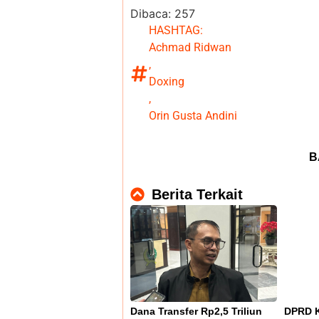
Dibaca:
257
HASHTAG:
Achmad Ridwan
,
Doxing
,
Orin Gusta Andini
B
Berita Terkait
Dana Transfer Rp2,5 Triliun
DPRD K