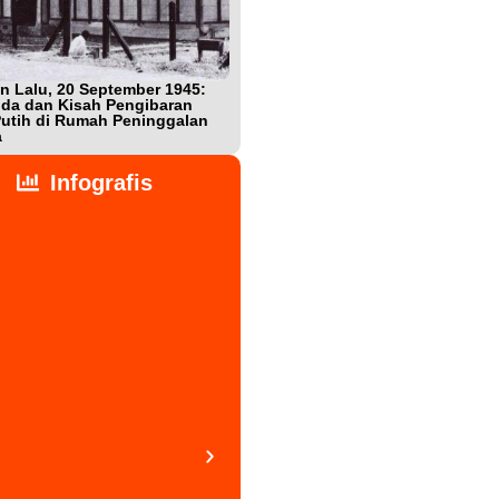
n Lalu, 20 September 1945:
Bukan Teman, Tak Sepenuhnya
da dan Kisah Pengibaran
Lawan: Jejak Intel Jepang Shigeta
utih di Rumah Peninggalan
Nishijima dalam Detik-detik
a
Kemerdekaan Indonesia
Infografis