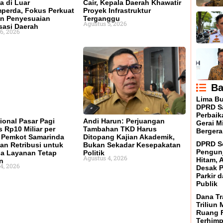
a di Luar
Cair, Kepala Daerah Khawatir
perda, Fokus Perkuat
Proyek Infrastruktur
n Penyesuaian
Terganggu
Agustus 5, 2026
sasi Daerah
6, 2026
Ba
Lima Bu
DPRD Sa
Perbaik
ional Pasar Pagi
Andi Harun: Perjuangan
Gerai M
 Rp10 Miliar per
Tambahan TKD Harus
Bergera
 Pemkot Samarinda
Ditopang Kajian Akademik,
DPRD So
an Retribusi untuk
Bukan Sekadar Kesepakatan
Pengunj
a Layanan Tetap
Politik
Agustus 4, 2026
Hitam, 
n
4, 2026
Desak 
Parkir d
Publik
Dana Tr
Triliun
Ruang F
Terhimp