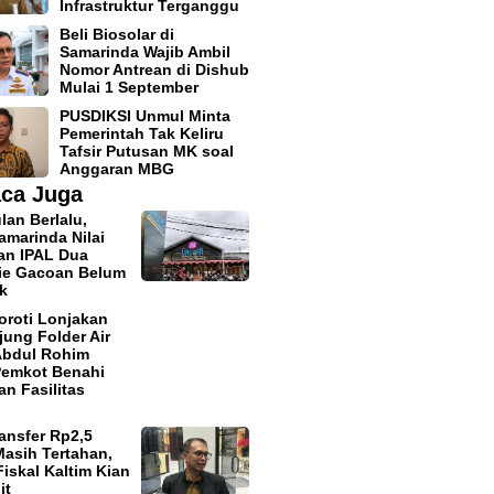
Infrastruktur Terganggu
Beli Biosolar di
Samarinda Wajib Ambil
Nomor Antrean di Dishub
Mulai 1 September
PUSDIKSI Unmul Minta
Pemerintah Tak Keliru
Tafsir Putusan MK soal
Anggaran MBG
ca Juga
lan Berlalu,
marinda Nilai
an IPAL Dua
ie Gacoan Belum
k
roti Lonjakan
ung Folder Air
Abdul Rohim
Pemkot Benahi
an Fasilitas
ansfer Rp2,5
 Masih Tertahan,
iskal Kaltim Kian
it