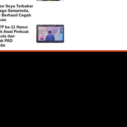
ce Soya Terbakar
aga Samarinda,
 Berhasil Cegah
uas
P ke-11 Harus
ik Awal Perkuat
lola dan
ak PAD
nda