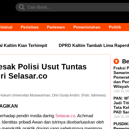
iminal
Peristiwa
Parlemen
Pemerintahan
Politik
altim Kian Terhimpit
DPRD Kaltim Tambah Lima Raperda di 
Be
ak Polisi Usut Tuntas
Fraksi 
Samarin
i Selasar.co
Pemerat
dan Pen
Wilayah
Juli 31, 2
 Hukum Universitas Mulawarman, Orin Gusta Andini. (Foto: Istimewa)
PAN: WT
Jadi Tit
AGIKAN
Tata Ke
PAD Sa
erhadap pendiri media daring
Selasar.co,
Achmad
Juli 31, 2
Identitas pribadi Awan dan istrinya disebarluaskan oleh
PUSDIK
nya mengkritik praktik doxing yang sebelumnya menimpa
Pemerin