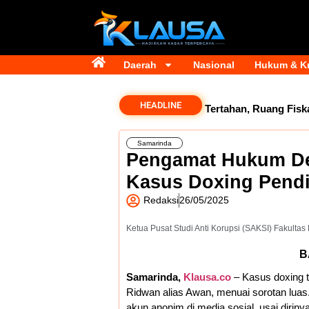
Daerah
Nasional
Hukum & Kr
HEADLINE
Dana Transfer Rp2,5 Triliun Masih Tertahan, Ruang Fiskal K
Samarinda
Pengamat Hukum Des
Kasus Doxing Pendir
Redaksi
26/05/2025
Ketua Pusat Studi Anti Korupsi (SAKSI) Fakultas
B
Samarinda,
Klausa.co
– Kasus doxing t
Ridwan alias Awan, menuai sorotan luas. 
akun anonim di media sosial, usai diri