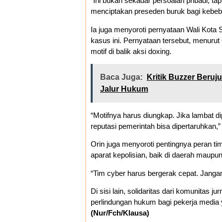
“Ini bukan sekadar persoalan pribadi, t
menciptakan preseden buruk bagi kebebas
Ia juga menyoroti pernyataan Wali Kot
kasus ini. Pernyataan tersebut, menuru
motif di balik aksi doxing.
Baca Juga:
Kritik Buzzer Beruj
Jalur Hukum
“Motifnya harus diungkap. Jika lambat d
reputasi pemerintah bisa dipertaruhkan,”
Orin juga menyoroti pentingnya peran ti
aparat kepolisian, baik di daerah maupun
“Tim cyber harus bergerak cepat. Jangan
Di sisi lain, solidaritas dari komunitas 
perlindungan hukum bagi pekerja media ya
(Nur/Fch/Klausa)