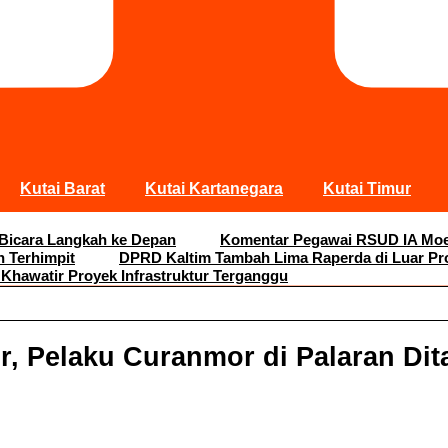
Kutai Barat
Kutai Kartanegara
Kutai Timur
 Bicara Langkah ke Depan
Komentar Pegawai RSUD IA Moei
n Terhimpit
DPRD Kaltim Tambah Lima Raperda di Luar Pr
 Khawatir Proyek Infrastruktur Terganggu
, Pelaku Curanmor di Palaran Dit