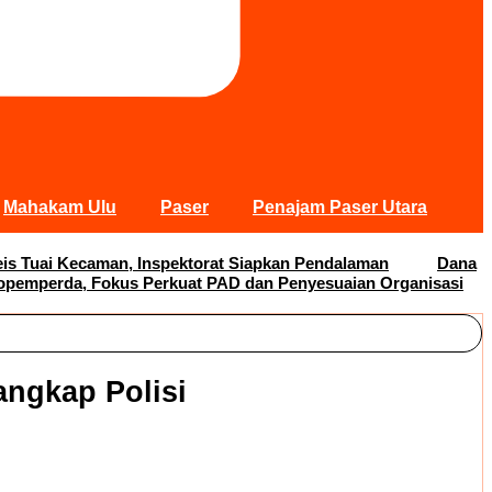
Mahakam Ulu
Paser
Penajam Paser Utara
s Tuai Kecaman, Inspektorat Siapkan Pendalaman
Dana
opemperda, Fokus Perkuat PAD dan Penyesuaian Organisasi
angkap Polisi