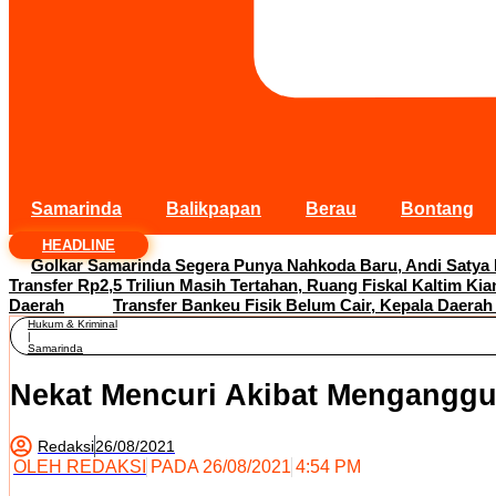
Samarinda
Balikpapan
Berau
Bontang
HEADLINE
Golkar Samarinda Segera Punya Nahkoda Baru, Andi Satya
Transfer Rp2,5 Triliun Masih Tertahan, Ruang Fiskal Kaltim Kia
Daerah
Transfer Bankeu Fisik Belum Cair, Kepala Daerah
Hukum & Kriminal
|
Samarinda
Nekat Mencuri Akibat Menganggur
Redaksi
26/08/2021
OLEH
REDAKSI
PADA
26/08/2021
4:54 PM