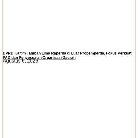
DPRD Kaltim Tambah Lima Raperda di Luar Propemperda, Fokus Perkuat
PAD dan Penyesuaian Organisasi Daerah
Agustus 6, 2026