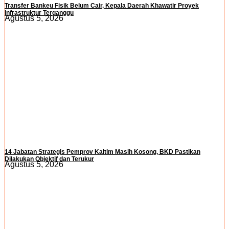
Transfer Bankeu Fisik Belum Cair, Kepala Daerah Khawatir Proyek
Infrastruktur Terganggu
Agustus 5, 2026
14 Jabatan Strategis Pemprov Kaltim Masih Kosong, BKD Pastikan
Dilakukan Objektif dan Terukur
Agustus 5, 2026