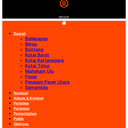
MASUK
Daerah
Balikpapan
Berau
Bontang
Kutai Barat
Kutai Kartanegara
Kutai Timur
Mahakam Ulu
Paser
Penajam Paser Utara
Samarinda
Nasional
Hukum & Kriminal
Peristiwa
Parlemen
Pemerintahan
Politik
Olahraga