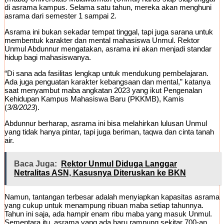
di asrama kampus. Selama satu tahun, mereka akan menghuni
asrama dari semester 1 sampai 2.
Asrama ini bukan sekadar tempat tinggal, tapi juga sarana untuk
membentuk karakter dan mental mahasiswa Unmul. Rektor
Unmul Abdunnur mengatakan, asrama ini akan menjadi standar
hidup bagi mahasiswanya.
“Di sana ada fasilitas lengkap untuk mendukung pembelajaran.
Ada juga penguatan karakter kebangsaan dan mental,” katanya
saat menyambut maba angkatan 2023 yang ikut Pengenalan
Kehidupan Kampus Mahasiswa Baru (PKKMB), Kamis
(
3/8/2023
).
Abdunnur berharap, asrama ini bisa melahirkan lulusan Unmul
yang tidak hanya pintar, tapi juga beriman, taqwa dan cinta tanah
air.
Baca Juga:
Rektor Unmul Diduga Langgar
Netralitas ASN, Kasusnya Diteruskan ke BKN
Namun, tantangan terbesar adalah menyiapkan kapasitas asrama
yang cukup untuk menampung ribuan maba setiap tahunnya.
Tahun ini saja, ada hampir enam ribu maba yang masuk Unmul.
Sementara itu, asrama yang ada baru rampung sekitar 700-an