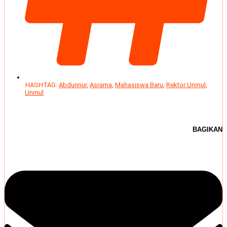
HASHTAG:
Abdunnur
,
Asrama
,
Mahasiswa Baru
,
Rektor Unmul
,
Unmul
BAGIKAN