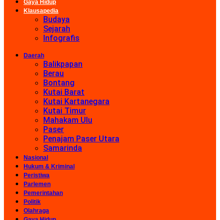
Gaya Hidup
Klausapedia
Budaya
Sejarah
Infografis
Daerah
Balikpapan
Berau
Bontang
Kutai Barat
Kutai Kartanegara
Kutai Timur
Mahakam Ulu
Paser
Penajam Paser Utara
Samarinda
Nasional
Hukum & Kriminal
Peristiwa
Parlemen
Pemerintahan
Politik
Olahraga
Gaya Hidup