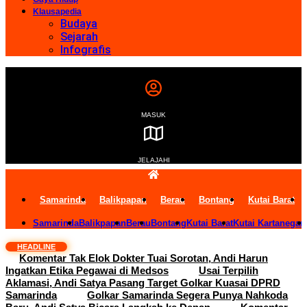
Klausapedia
Budaya
Sejarah
Infografis
MASUK
JELAJAHI
Samarinda
Balikpapan
Berau
Bontang
Kutai Barat
Samarinda
Balikpapan
Berau
Bontang
Kutai Barat
Kutai Kartanegar
HEADLINE
Komentar Tak Elok Dokter Tuai Sorotan, Andi Harun
Ingatkan Etika Pegawai di Medsos
Usai Terpilih
Aklamasi, Andi Satya Pasang Target Golkar Kuasai DPRD
Samarinda
Golkar Samarinda Segera Punya Nahkoda