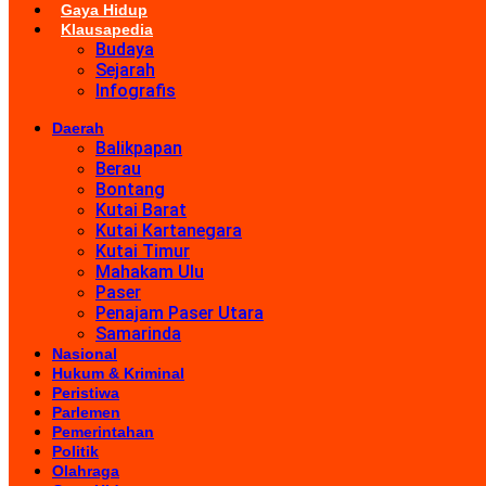
Gaya Hidup
Klausapedia
Budaya
Sejarah
Infografis
Daerah
Balikpapan
Berau
Bontang
Kutai Barat
Kutai Kartanegara
Kutai Timur
Mahakam Ulu
Paser
Penajam Paser Utara
Samarinda
Nasional
Hukum & Kriminal
Peristiwa
Parlemen
Pemerintahan
Politik
Olahraga