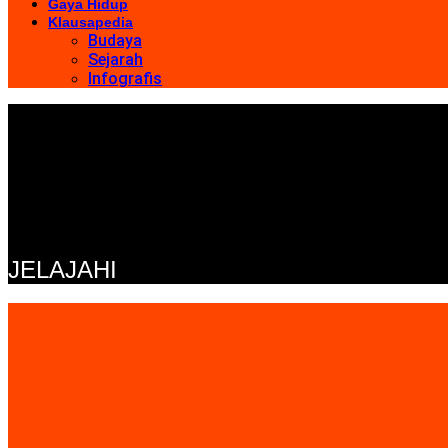
Gaya Hidup
Klausapedia
Budaya
Sejarah
Infografis
JELAJAHI