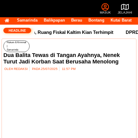
MASUK
JELAJAHI
Samarinda
Balikpapan
Berau
Bontang
Kutai Barat
HEADLINE
Masih Tertahan, Ruang Fiskal Kaltim Kian Terhimpit
DPRD Ka
Hukum & Kriminal
|
Samarinda
Dua Balita Tewas di Tangan Ayahnya, Nenek
Turut Jadi Korban Saat Berusaha Menolong
OLEH
REDAKSI
PADA
25/07/2025
11:57 PM