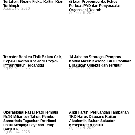
Tertahan, Ruang Fiskal Kaltim Kian
di Luar Propemperda, Fokus
Terhimpit
Perkuat PAD dan Penyesuaian
Agustus 6, 2026
Organisasi Daerah
Agustus 6, 2026
Transfer Bankeu Fisik Belum Cair,
14 Jabatan Strategis Pemprov
Kepala Daerah Khawatir Proyek
Kaltim Masih Kosong, BKD Pastikan
Infrastruktur Terganggu
Dilakukan Objektif dan Terukur
Agustus 5, 2026
Agustus 5, 2026
Operasional Pasar Pagi Tembus
Andi Harun: Perjuangan Tambahan
Rp10 Miliar per Tahun, Pemkot
TKD Harus Ditopang Kajian
Samarinda Tegaskan Retribusi
Akademik, Bukan Sekadar
untuk Menjaga Layanan Tetap
Kesepakatan Politik
Agustus 4, 2026
Berjalan
Agustus 4, 2026