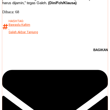
harus dijamin,” tegas Galeh.
(Din/Fch/Klausa)
Dibaca:
68
HASHTAG:
Bawaslu Kaltim
,
Galeh Akbar Tanjung
BAGIKAN