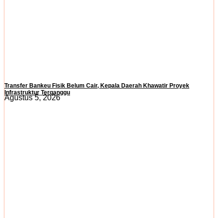
Transfer Bankeu Fisik Belum Cair, Kepala Daerah Khawatir Proyek
Infrastruktur Terganggu
Agustus 5, 2026