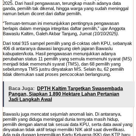
2025. Dari hasil pengawasan, terungkap masih adanya data
ganda, pemilih tak dikenal, hingga warga yang sudah meninggal
namun belum dicoret dari daftar pemilih.
“Temuan-temuan ini menunjukkan pentingnya pengawasan
berlapis dalam menjaga integritas daftar pemilih,” ujar Anggota
Bawaslu Kaltim, Galeh Akbar Tanjung, Jumat
(10/10/2025).
Dari total 915 sampel pemilih yang di-coktas oleh KPU, sebanyak
406 di antaranya diawasi langsung oleh jajaran Bawaslu
kabupaten/kota. Hasil pengawasan menunjukkan adanya
perubahan status 11 pemilih yang semula memenuhi syarat (MS)
menjadi tidak memenuhi syarat (TMS), dan 68 pemilih yang
sebelumnya TMS justru dinyatakan MS. Selain itu, 62 pemilih
tidak ditemukan saat proses pencocokan berlangsung.
Baca Juga:
DPTH Kaltim Targetkan Swasembada
Pangan, Siapkan 1.890 Hektare Lahan Pertanian
Jadi Langkah Awal
Bawaslu juga mencatat sejumlah anomali lain. Di antaranya,
pemilih yang diduga meninggal dunia ternyata masih hidup,
pemilih dengan alamat tak sesuai data KPU, serta data awal yang
dinyatakan tidak aktif tetapi memiliki NIK aktif saat diverifikasi.
Ada pula dugaan kepemilikan Kartu Keluarga (KK) dan KTP baru