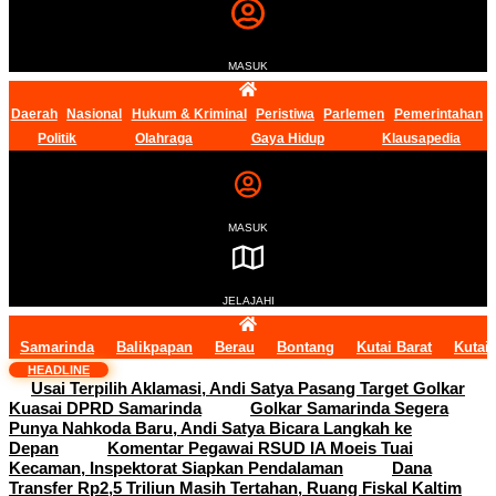
MASUK
Daerah
Nasional
Hukum & Kriminal
Peristiwa
Parlemen
Pemerintahan
Politik
Olahraga
Gaya Hidup
Klausapedia
MASUK
JELAJAHI
Samarinda
Balikpapan
Berau
Bontang
Kutai Barat
Kutai
HEADLINE
Usai Terpilih Aklamasi, Andi Satya Pasang Target Golkar
Kuasai DPRD Samarinda
Golkar Samarinda Segera
Punya Nahkoda Baru, Andi Satya Bicara Langkah ke
Depan
Komentar Pegawai RSUD IA Moeis Tuai
Kecaman, Inspektorat Siapkan Pendalaman
Dana
Transfer Rp2,5 Triliun Masih Tertahan, Ruang Fiskal Kaltim