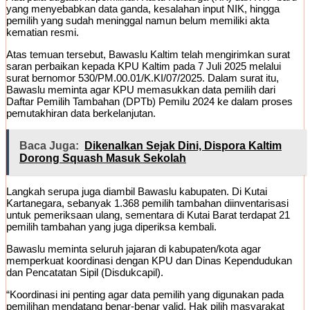
yang menyebabkan data ganda, kesalahan input NIK, hingga
pemilih yang sudah meninggal namun belum memiliki akta
kematian resmi.
Atas temuan tersebut, Bawaslu Kaltim telah mengirimkan surat
saran perbaikan kepada KPU Kaltim pada 7 Juli 2025 melalui
surat bernomor 530/PM.00.01/K.KI/07/2025. Dalam surat itu,
Bawaslu meminta agar KPU memasukkan data pemilih dari
Daftar Pemilih Tambahan (DPTb) Pemilu 2024 ke dalam proses
pemutakhiran data berkelanjutan.
Baca Juga:
Dikenalkan Sejak Dini, Dispora Kaltim
Dorong Squash Masuk Sekolah
Langkah serupa juga diambil Bawaslu kabupaten. Di Kutai
Kartanegara, sebanyak 1.368 pemilih tambahan diinventarisasi
untuk pemeriksaan ulang, sementara di Kutai Barat terdapat 21
pemilih tambahan yang juga diperiksa kembali.
Bawaslu meminta seluruh jajaran di kabupaten/kota agar
memperkuat koordinasi dengan KPU dan Dinas Kependudukan
dan Pencatatan Sipil (Disdukcapil).
“Koordinasi ini penting agar data pemilih yang digunakan pada
pemilihan mendatang benar-benar valid. Hak pilih masyarakat