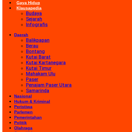
Gaya Hidup
Klausapedia
Budaya
Sejarah
Infografis
Daerah
Balikpapan
Berau
Bontang
Kutai Barat
Kutai Kartanegara
Kutai Timur
Mahakam Ulu
Paser
Penajam Paser Utara
Samarinda
Nasional
Hukum & Kriminal
Peristiwa
Parlemen
Pemerintahan
Politik
Olahraga