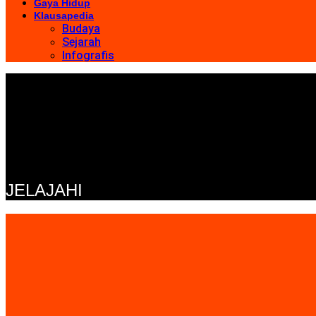
Gaya Hidup
Klausapedia
Budaya
Sejarah
Infografis
JELAJAHI