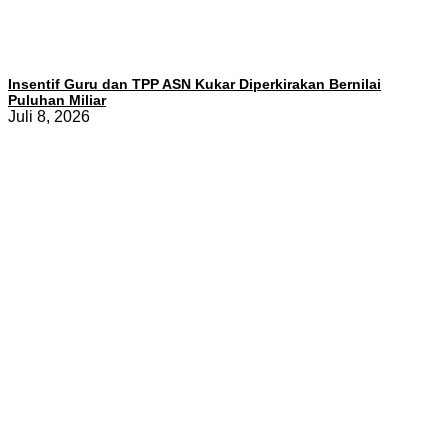
Insentif Guru dan TPP ASN Kukar Diperkirakan Bernilai
Puluhan Miliar
Juli 8, 2026