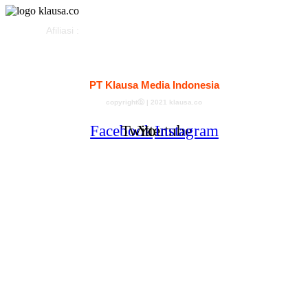
Afiliasi :
Kontak
Redaksi
Tentang
Pedoman Media Siber
PT Klausa Media Indonesia
copyrightⓑ | 2021 klausa.co
Facebook
Twitter
Youtube
Instagram