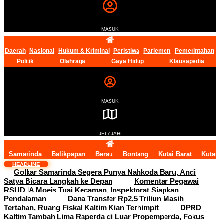
MASUK
Daerah
Nasional
Hukum & Kriminal
Peristiwa
Parlemen
Pemerintahan
Politik
Olahraga
Gaya Hidup
Klausapedia
MASUK
JELAJAHI
Samarinda
Balikpapan
Berau
Bontang
Kutai Barat
Kutai
HEADLINE
Golkar Samarinda Segera Punya Nahkoda Baru, Andi
Satya Bicara Langkah ke Depan
Komentar Pegawai
RSUD IA Moeis Tuai Kecaman, Inspektorat Siapkan
Pendalaman
Dana Transfer Rp2,5 Triliun Masih
Tertahan, Ruang Fiskal Kaltim Kian Terhimpit
DPRD
Kaltim Tambah Lima Raperda di Luar Propemperda, Fokus