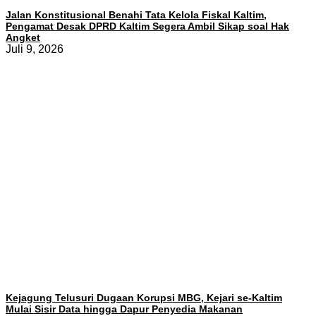
Jalan Konstitusional Benahi Tata Kelola Fiskal Kaltim,
Pengamat Desak DPRD Kaltim Segera Ambil Sikap soal Hak
Angket
Juli 9, 2026
Kejagung Telusuri Dugaan Korupsi MBG, Kejari se-Kaltim
Mulai Sisir Data hingga Dapur Penyedia Makanan