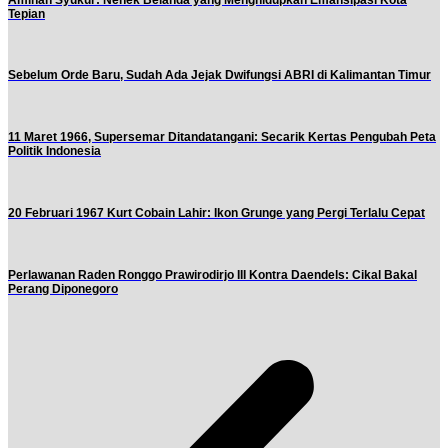
Tepian
Sebelum Orde Baru, Sudah Ada Jejak Dwifungsi ABRI di Kalimantan Timur
11 Maret 1966, Supersemar Ditandatangani: Secarik Kertas Pengubah Peta
Politik Indonesia
20 Februari 1967 Kurt Cobain Lahir: Ikon Grunge yang Pergi Terlalu Cepat
Perlawanan Raden Ronggo Prawirodirjo III Kontra Daendels: Cikal Bakal
Perang Diponegoro