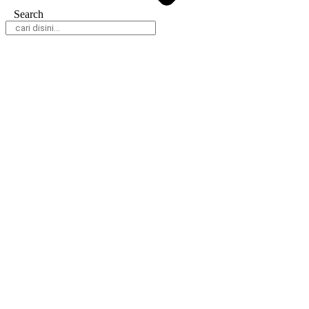
Search
Daerah
Nasional
Hukum & Kriminal
Peristiwa
Politik
Olahraga
Gaya Hidup
Parlemen
Pemerintahan
Klausapedia
Advertorial