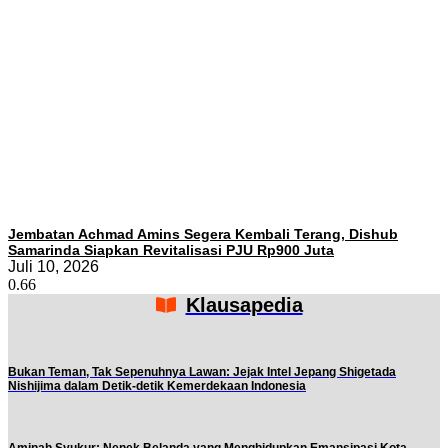
Jembatan Achmad Amins Segera Kembali Terang, Dishub
Samarinda Siapkan Revitalisasi PJU Rp900 Juta
Juli 10, 2026
Klausapedia
Bukan Teman, Tak Sepenuhnya Lawan: Jejak Intel Jepang Shigetada
Nishijima dalam Detik-detik Kemerdekaan Indonesia
Aminah Syukur: Nenek Belanda yang Menghidupkan Emansipasi Kota